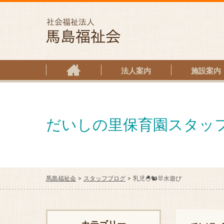
社会福
法人案内
施設案内
だいしの里保育園スタッ
馬島福祉会
スタッフブログ
乳児🐣🐿🐰水遊び