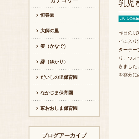
カテゴリー
乳児
恒春園
だいしの里保
大師の里
昨日の肌
イに入り
奏（かなで）
ターテー
り、ウォ
縁（ゆかり）
きました
を存分に
だいしの里保育園
なかじま保育園
東おおしま保育園
ブログアーカイブ