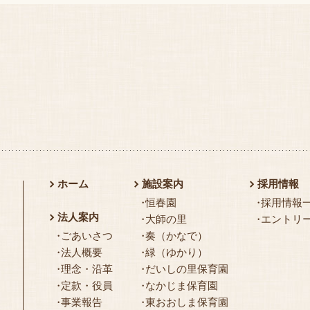
ホーム
施設案内
採用情報
恒春園
採用情報
法人案内
大師の里
エントリ
ごあいさつ
奏（かなで）
法人概要
緑（ゆかり）
理念・沿革
だいしの里保育園
定款・役員
なかじま保育園
事業報告
東おおしま保育園