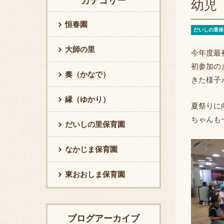
カテゴリー
幼児 
恒春園
だいしの里保
大師の里
今年度最
初参加の
奏（かなで）
きた様子
縁（ゆかり）
夏祭りに
ちゃんも
だいしの里保育園
なかじま保育園
東おおしま保育園
ブログアーカイブ