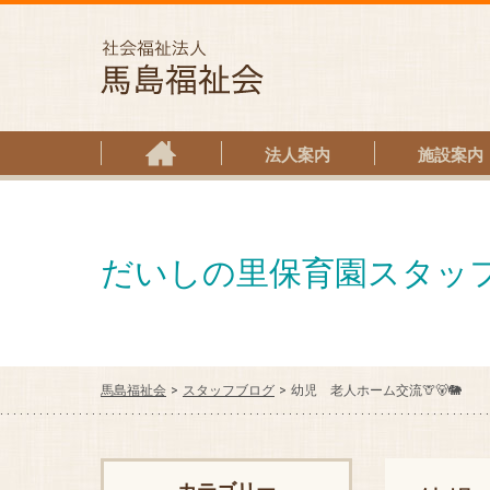
社会福
法人案内
施設案内
だいしの里保育園スタッ
馬島福祉会
スタッフブログ
幼児 老人ホーム交流🦒🐻🐘