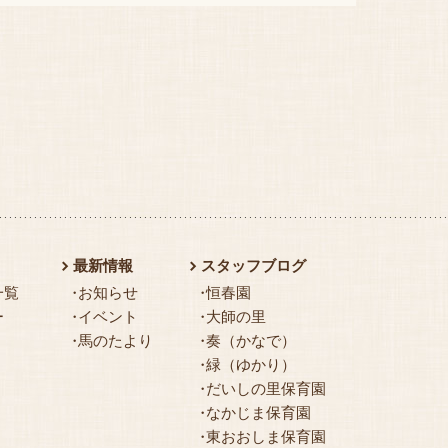
最新情報
スタッフブログ
一覧
お知らせ
恒春園
ー
イベント
大師の里
馬のたより
奏（かなで）
緑（ゆかり）
だいしの里保育園
なかじま保育園
東おおしま保育園