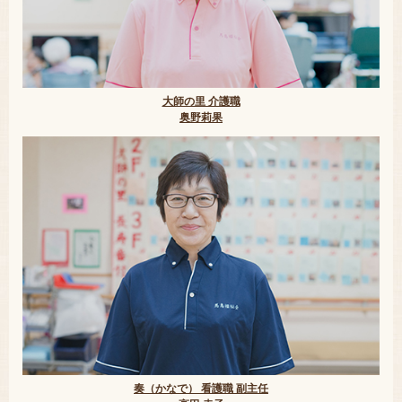
大師の里 介護職
奥野莉果
奏（かなで） 看護職 副主任