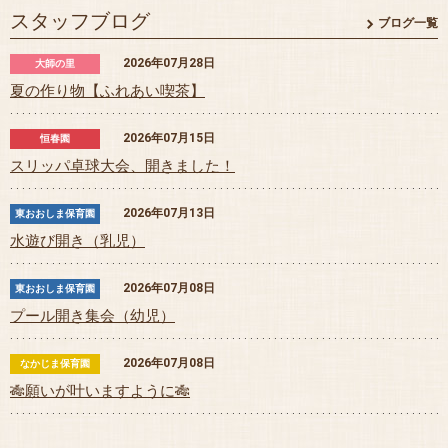
スタッフブログ
ブログ一覧
2026年07月28日
大師の里
夏の作り物【ふれあい喫茶】
2026年07月15日
恒春園
スリッパ卓球大会、開きました！
2026年07月13日
東おおしま保育園
水遊び開き（乳児）
2026年07月08日
東おおしま保育園
プール開き集会（幼児）
2026年07月08日
なかじま保育園
🎋願いが叶いますように🎋