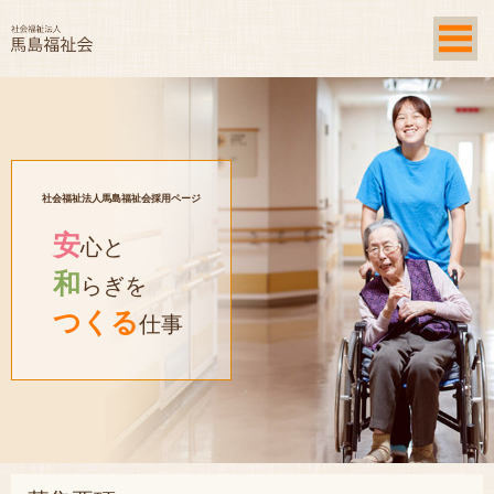
社会福祉法人
馬島福祉会
社会福祉法人馬島福祉会採用ページ
安
心と
和
らぎを
つくる
仕事